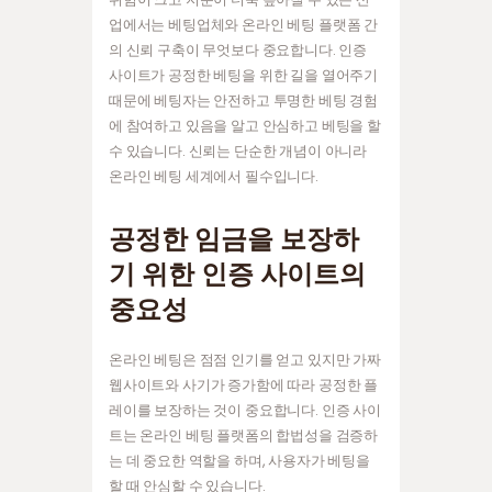
업에서는 베팅업체와 온라인 베팅 플랫폼 간
의 신뢰 구축이 무엇보다 중요합니다. 인증
사이트가 공정한 베팅을 위한 길을 열어주기
때문에 베팅자는 안전하고 투명한 베팅 경험
에 참여하고 있음을 알고 안심하고 베팅을 할
수 있습니다. 신뢰는 단순한 개념이 아니라
온라인 베팅 세계에서 필수입니다.
공정한 임금을 보장하
기 위한 인증 사이트의
중요성
온라인 베팅은 점점 인기를 얻고 있지만 가짜
웹사이트와 사기가 증가함에 따라 공정한 플
레이를 보장하는 것이 중요합니다. 인증 사이
트는 온라인 베팅 플랫폼의 합법성을 검증하
는 데 중요한 역할을 하며, 사용자가 베팅을
할 때 안심할 수 있습니다.