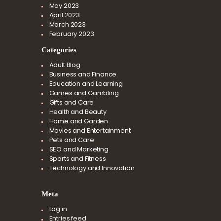
May
2023
April
2023
March
2023
February
2023
Categories
Adult Blog
Business and Finance
Education and Learning
Games and Gambling
Gifts and Care
Health and Beauty
Home and Garden
Movies and Entertainment
Pets and Care
SEO and Marketing
Sports and Fitness
Technology and Innovation
Meta
Log in
Entries feed