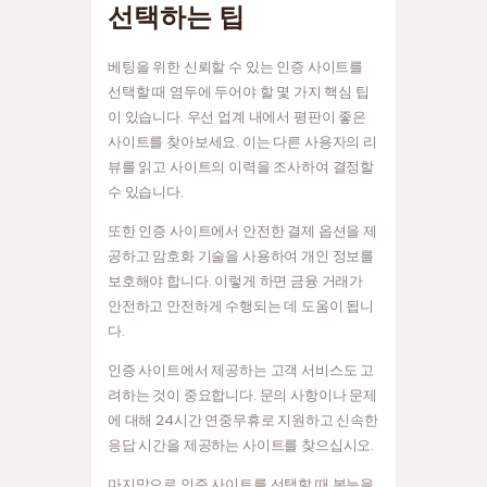
선택하는 팁
베팅을 위한 신뢰할 수 있는 인증 사이트를
선택할 때 염두에 두어야 할 몇 가지 핵심 팁
이 있습니다. 우선 업계 내에서 평판이 좋은
사이트를 찾아보세요. 이는 다른 사용자의 리
뷰를 읽고 사이트의 이력을 조사하여 결정할
수 있습니다.
또한 인증 사이트에서 안전한 결제 옵션을 제
공하고 암호화 기술을 사용하여 개인 정보를
보호해야 합니다. 이렇게 하면 금융 거래가
안전하고 안전하게 수행되는 데 도움이 됩니
다.
인증 사이트에서 제공하는 고객 서비스도 고
려하는 것이 중요합니다. 문의 사항이나 문제
에 대해 24시간 연중무휴로 지원하고 신속한
응답 시간을 제공하는 사이트를 찾으십시오.
마지막으로 인증 사이트를 선택할 때 본능을