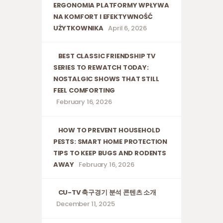
ERGONOMIA PLATFORMY WPŁYWA
NA KOMFORT I EFEKTYWNOŚĆ
UŻYTKOWNIKA
April 6, 2026
BEST CLASSIC FRIENDSHIP TV
SERIES TO REWATCH TODAY:
NOSTALGIC SHOWS THAT STILL
FEEL COMFORTING
February 16, 2026
HOW TO PREVENT HOUSEHOLD
PESTS: SMART HOME PROTECTION
TIPS TO KEEP BUGS AND RODENTS
AWAY
February 16, 2026
CU-TV 축구경기 분석 콘텐츠 소개
December 11, 2025