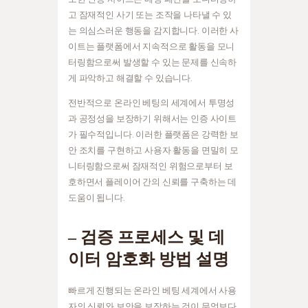
고 잠재적인 사기 또는 조작을 나타낼 수 있
는 의심스러운 행동을 감지합니다. 이러한 사
이트는 플랫폼에서 지속적으로 활동을 모니
터링함으로써 발생할 수 있는 문제를 신속하
게 파악하고 해결할 수 있습니다.
전반적으로 온라인 베팅의 세계에서 투명성
과 공정성을 보장하기 위해서는 인증 사이트
가 필수적입니다. 이러한 플랫폼은 강력한 보
안 조치를 구현하고 사용자 활동을 면밀히 모
니터링함으로써 잠재적인 위험으로부터 보
호하면서 플레이어 간의 신뢰를 구축하는 데
도움이 됩니다.
– 검증 프로세스 및 데
이터 암호화 방법 설명
빠르게 진행되는 온라인 베팅 세계에서 사용
자의 신뢰와 보안을 보장하는 것이 무엇보다