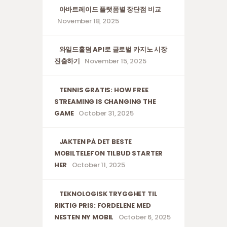
아바트레이드 플랫폼별 장단점 비교
November 18, 2025
와일드홀덤 API로 글로벌 카지노 시장
진출하기
November 15, 2025
TENNIS GRATIS: HOW FREE
STREAMING IS CHANGING THE
GAME
October 31, 2025
JAKTEN PÅ DET BESTE
MOBILTELEFON TILBUD STARTER
HER
October 11, 2025
TEKNOLOGISK TRYGGHET TIL
RIKTIG PRIS: FORDELENE MED
NESTEN NY MOBIL
October 6, 2025