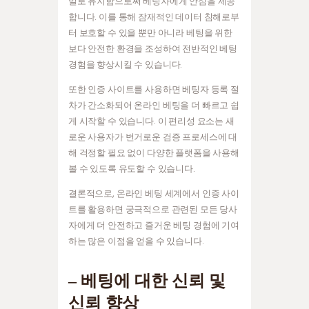
밀로 유지함으로써 베팅자에게 안심을 제공
합니다. 이를 통해 잠재적인 데이터 침해로부
터 보호할 수 있을 뿐만 아니라 베팅을 위한
보다 안전한 환경을 조성하여 전반적인 베팅
경험을 향상시킬 수 있습니다.
또한 인증 사이트를 사용하면 베팅자 등록 절
차가 간소화되어 온라인 베팅을 더 빠르고 쉽
게 시작할 수 있습니다. 이 편리성 요소는 새
로운 사용자가 번거로운 검증 프로세스에 대
해 걱정할 필요 없이 다양한 플랫폼을 사용해
볼 수 있도록 유도할 수 있습니다.
결론적으로, 온라인 베팅 세계에서 인증 사이
트를 활용하면 궁극적으로 관련된 모든 당사
자에게 더 안전하고 즐거운 베팅 경험에 기여
하는 많은 이점을 얻을 수 있습니다.
– 베팅에 대한 신뢰 및
신뢰 향상