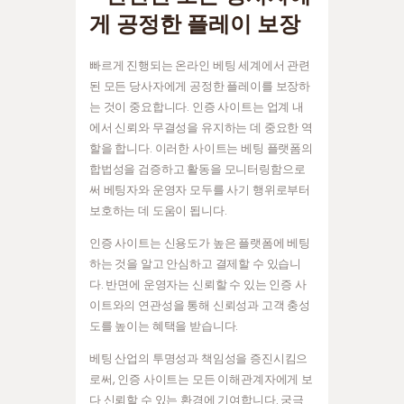
게 공정한 플레이 보장
빠르게 진행되는 온라인 베팅 세계에서 관련
된 모든 당사자에게 공정한 플레이를 보장하
는 것이 중요합니다. 인증 사이트는 업계 내
에서 신뢰와 무결성을 유지하는 데 중요한 역
할을 합니다. 이러한 사이트는 베팅 플랫폼의
합법성을 검증하고 활동을 모니터링함으로
써 베팅자와 운영자 모두를 사기 행위로부터
보호하는 데 도움이 됩니다.
인증 사이트는 신용도가 높은 플랫폼에 베팅
하는 것을 알고 안심하고 결제할 수 있습니
다. 반면에 운영자는 신뢰할 수 있는 인증 사
이트와의 연관성을 통해 신뢰성과 고객 충성
도를 높이는 혜택을 받습니다.
베팅 산업의 투명성과 책임성을 증진시킴으
로써, 인증 사이트는 모든 이해관계자에게 보
다 신뢰할 수 있는 환경에 기여합니다. 궁극