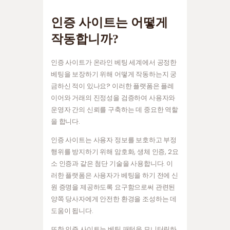
인증 사이트는 어떻게
작동합니까?
인증 사이트가 온라인 베팅 세계에서 공정한
베팅을 보장하기 위해 어떻게 작동하는지 궁
금하신 적이 있나요? 이러한 플랫폼은 플레
이어와 거래의 진정성을 검증하여 사용자와
운영자 간의 신뢰를 구축하는 데 중요한 역할
을 합니다.
인증 사이트는 사용자 정보를 보호하고 부정
행위를 방지하기 위해 암호화, 생체 인증, 2요
소 인증과 같은 첨단 기술을 사용합니다. 이
러한 플랫폼은 사용자가 베팅을 하기 전에 신
원 증명을 제공하도록 요구함으로써 관련된
양쪽 당사자에게 안전한 환경을 조성하는 데
도움이 됩니다.
또한 인증 사이트는 베팅 패턴을 모니터링하