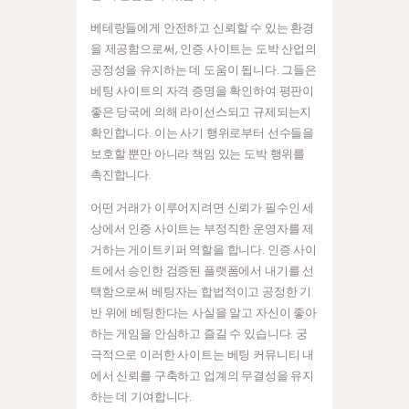
베테랑들에게 안전하고 신뢰할 수 있는 환경
을 제공함으로써, 인증 사이트는 도박 산업의
공정성을 유지하는 데 도움이 됩니다. 그들은
베팅 사이트의 자격 증명을 확인하여 평판이
좋은 당국에 의해 라이선스되고 규제되는지
확인합니다. 이는 사기 행위로부터 선수들을
보호할 뿐만 아니라 책임 있는 도박 행위를
촉진합니다.
어떤 거래가 이루어지려면 신뢰가 필수인 세
상에서 인증 사이트는 부정직한 운영자를 제
거하는 게이트키퍼 역할을 합니다. 인증 사이
트에서 승인한 검증된 플랫폼에서 내기를 선
택함으로써 베팅자는 합법적이고 공정한 기
반 위에 베팅한다는 사실을 알고 자신이 좋아
하는 게임을 안심하고 즐길 수 있습니다. 궁
극적으로 이러한 사이트는 베팅 커뮤니티 내
에서 신뢰를 구축하고 업계의 무결성을 유지
하는 데 기여합니다.