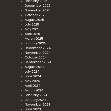
February
2026
December
2025
November
2025
October
2025
August
2025
July
2025
May
2025
April
2025
March
2025
January
2025
December
2024
November
2024
October
2024
September
2024
August
2024
July
2024
June
2024
May
2024
April
2024
March
2024
February
2024
January
2024
November
2023
June
2023