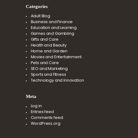
Categories
Adult Blog
Business and Finance
Education and Learning
Games and Gambling
Gifts and Care
Health and Beauty
Home and Garden
Movies and Entertainment
Pets and Care
SEO and Marketing
Sports and Fitness
Technology and Innovation
Meta
Log in
Entries feed
Comments feed
WordPress.org