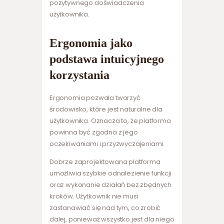
pozytywnego doświadczenia
użytkownika.
Ergonomia jako
podstawa intuicyjnego
korzystania
Ergonomia pozwala tworzyć
środowisko, które jest naturalne dla
użytkownika. Oznacza to, że platforma
powinna być zgodna z jego
oczekiwaniami i przyzwyczajeniami.
Dobrze zaprojektowana platforma
umożliwia szybkie odnalezienie funkcji
oraz wykonanie działań bez zbędnych
kroków. Użytkownik nie musi
zastanawiać się nad tym, co zrobić
dalej, ponieważ wszystko jest dla niego