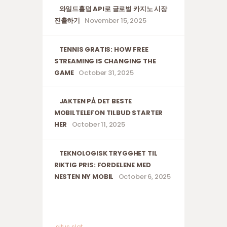
와일드홀덤 API로 글로벌 카지노 시장
진출하기
November 15, 2025
TENNIS GRATIS: HOW FREE
STREAMING IS CHANGING THE
GAME
October 31, 2025
JAKTEN PÅ DET BESTE
MOBILTELEFON TILBUD STARTER
HER
October 11, 2025
TEKNOLOGISK TRYGGHET TIL
RIKTIG PRIS: FORDELENE MED
NESTEN NY MOBIL
October 6, 2025
situs slot