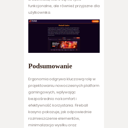
funkcjonalne, ale również przyjazne dla
użytkownika.
Podsumowanie
Ergonomia odgrywa kluczową rolę w
projektowaniu nowoczesnych platform
gamingowych, wpływając
bezpośrednio na komfort i
efektywność korzystania. Fireball
kasyno pokazuje, jak odpowiednie
rozmieszczenie elementów,
minimalizacja wysiłku oraz