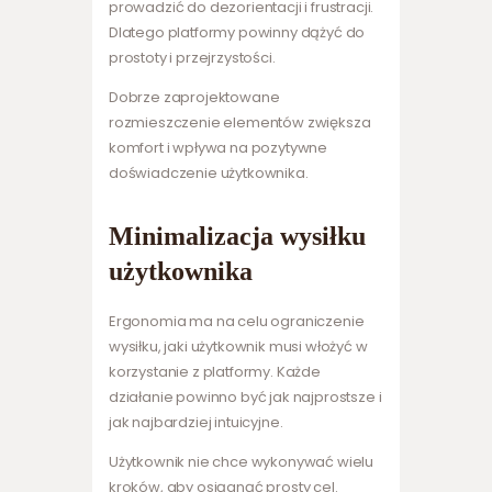
prowadzić do dezorientacji i frustracji.
Dlatego platformy powinny dążyć do
prostoty i przejrzystości.
Dobrze zaprojektowane
rozmieszczenie elementów zwiększa
komfort i wpływa na pozytywne
doświadczenie użytkownika.
Minimalizacja wysiłku
użytkownika
Ergonomia ma na celu ograniczenie
wysiłku, jaki użytkownik musi włożyć w
korzystanie z platformy. Każde
działanie powinno być jak najprostsze i
jak najbardziej intuicyjne.
Użytkownik nie chce wykonywać wielu
kroków, aby osiągnąć prosty cel.