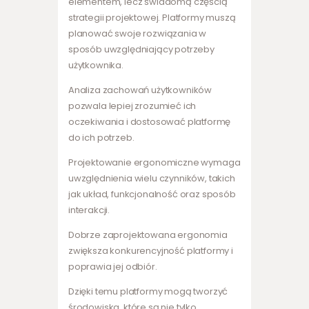
elementem, lecz świadomą częścią
strategii projektowej. Platformy muszą
planować swoje rozwiązania w
sposób uwzględniający potrzeby
użytkownika.
Analiza zachowań użytkowników
pozwala lepiej zrozumieć ich
oczekiwania i dostosować platformę
do ich potrzeb.
Projektowanie ergonomiczne wymaga
uwzględnienia wielu czynników, takich
jak układ, funkcjonalność oraz sposób
interakcji.
Dobrze zaprojektowana ergonomia
zwiększa konkurencyjność platformy i
poprawia jej odbiór.
Dzięki temu platformy mogą tworzyć
środowiska, które są nie tylko