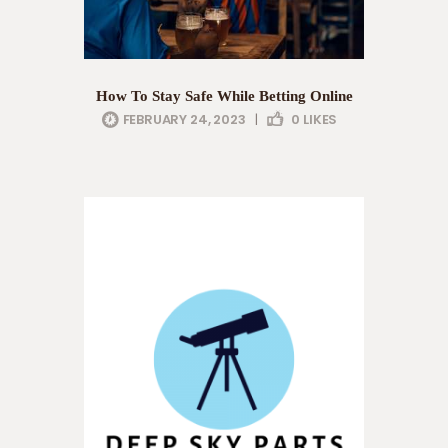
How To Stay Safe While Betting Online
FEBRUARY 24, 2023
|
0
LIKES