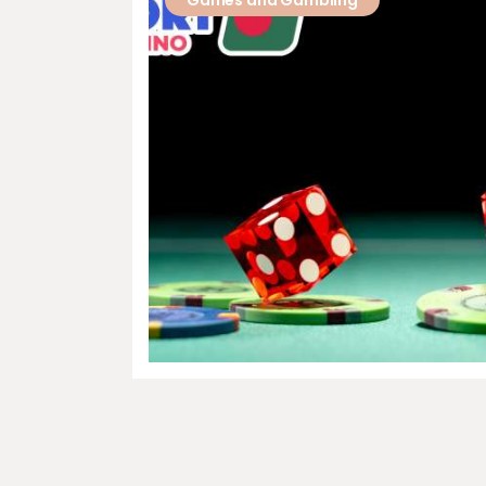
Games and Gambling