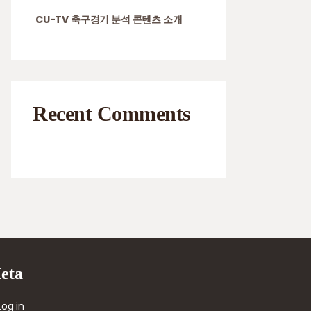
CU-TV 축구경기 분석 콘텐츠 소개
Recent Comments
eta
Log in