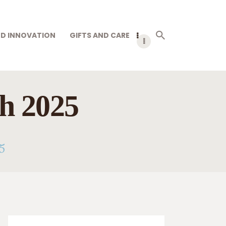
D INNOVATION
GIFTS AND CARE
h 2025
5