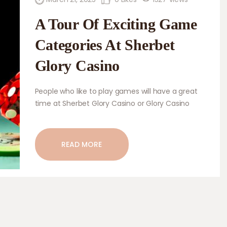
A Tour Of Exciting Game
Categories At Sherbet
Glory Casino
People who like to play games will have a great
time at Sherbet Glory Casino or Glory Casino
Sherbet. Each type of player will find a lot of
games they enjoy on this site. There are both old
and new things in this beautiful online casino.
READ MORE
People keep coming back for more because it’s so
much fun for hours. Sherbet…