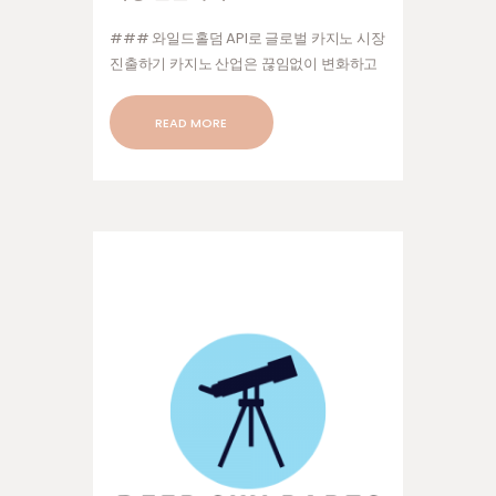
### 와일드홀덤 API로 글로벌 카지노 시장
진출하기 카지노 산업은 끊임없이 변화하고
있으며, 그 중에서도 온라인 플랫폼의 발전은
무한한 기회를 제공합니다. 특히, 와일드홀덤
READ MORE
API는 이러한 변화를 선도하는 혁신적인 도
구입니다. 이 블로그 포스트에서는 와일드홀
덤 API를 통해 어떻게 글로벌 카지노 시장에
성공적으로 진입할 수 있는지 살펴보겠습니
다. 최신 기술 트렌드를 반영하며, 경쟁력을
갖추고 싶은 사업자들에게 필수적인 인사이
트와 전략을 제공할 예정이니 기대해 주세요!
이제 함께…