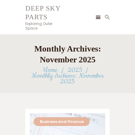
DEEP SKY
PARTS
DEEP SKY PARTS
Exploring Outer
Exploring Outer Space
Space
HOME
Monthly Archives:
BLOG
BUSINESS AND FINANCE
November 2025
TECHNOLOGY AND
Home
2025
Monthly Archives: November
INNOVATION
2025
GIFTS AND CARE
GAMES AND GAMBLING
HEALTH AND BEAUTY
HOME AND GARDEN
PETS AND CARE
Business and Finance
CONTACT