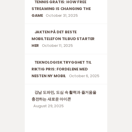
TENNIS GRATIS: HOW FREE
STREAMING IS CHANGING THE
GAME
October 31, 2025
JAKTEN PÅ DET BESTE
MOBILTELEFON TILBUD STARTER
HER
October 11, 2025
TEKNOLOGISK TRYGGHET TIL
RIKTIG PRIS: FORDELENE MED
NESTEN NY MOBIL
October 6, 2025
강남 도파민, 도심 속 활력과 즐거움을
충전하는 새로운 아이콘
August 29, 2025