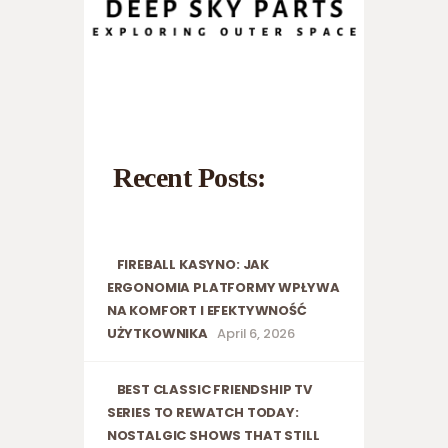
Recent Posts:
FIREBALL KASYNO: JAK
ERGONOMIA PLATFORMY WPŁYWA
NA KOMFORT I EFEKTYWNOŚĆ
UŻYTKOWNIKA
April 6, 2026
BEST CLASSIC FRIENDSHIP TV
SERIES TO REWATCH TODAY:
NOSTALGIC SHOWS THAT STILL