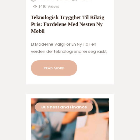
1416
Views
Teknologisk Trygghet Til Riktig
Pris: Fordelene Med Nesten Ny
Mobil
Et Moderne Valg For En Ny Tid I en
verden der teknologi endrer seg raskt,
har også forbrukervanene utviklet seg.
Folk stiller høyere krav til verdi,
READ MORE
bærekraft og smart økonomi. Der man
tidligere automatisk gikk etter det
nyeste og dyreste, velger stadig flere
nå løsninger som gir mening på flere
nivåer. Nesten ny mobil er ett av disse
Business and Finance
valgene. Det…