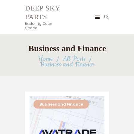
DEEP SKY
PARTS
DEEP SKY PARTS
Exploring Outer
Exploring Outer Space
Space
HOME
Business and Finance
BLOG
Home
All Posts
BUSINESS AND FINANCE
Business and Finance
TECHNOLOGY AND
INNOVATION
GIFTS AND CARE
GAMES AND GAMBLING
HEALTH AND BEAUTY
Business and Finance
HOME AND GARDEN
PETS AND CARE
CONTACT