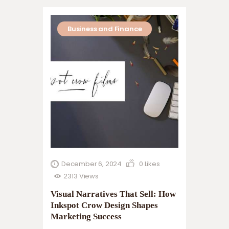
til fleksible løsninger som kan gi deg et
løft uten å skape uro. Forbrukslån…
Business and Finance
December 6, 2024
0
Likes
2313
Views
Visual Narratives That Sell: How
Inkspot Crow Design Shapes
Marketing Success