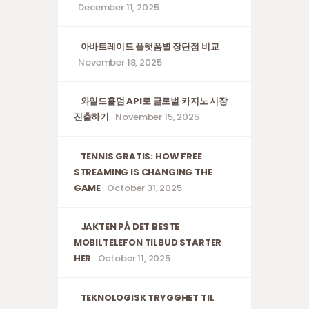
December 11, 2025
아바트레이드 플랫폼별 장단점 비교
November 18, 2025
와일드홀덤 API로 글로벌 카지노 시장
진출하기
November 15, 2025
TENNIS GRATIS: HOW FREE
STREAMING IS CHANGING THE
GAME
October 31, 2025
JAKTEN PÅ DET BESTE
MOBILTELEFON TILBUD STARTER
HER
October 11, 2025
TEKNOLOGISK TRYGGHET TIL