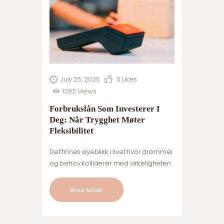
July 25, 2025
0
Likes
1392
Views
Forbrukslån Som Investerer I
Deg: Når Trygghet Møter
Fleksibilitet
Det finnes øyeblikk i livet hvor drømmer
og behov kolliderer med virkeligheten
– en ny bil, en lenge utsatt helsereise,
oppstart av en sidevirksomhet, eller
READ MORE
rett og slett å hente seg inn økonomisk
etter en krevende periode. I slike
stunder er det avgjørende å ha tilgang