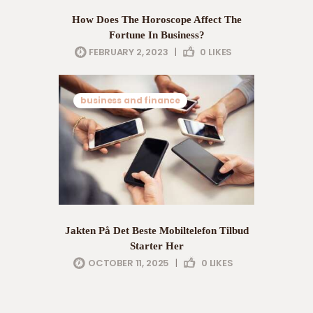
How Does The Horoscope Affect The
Fortune In Business?
FEBRUARY 2, 2023
|
0
LIKES
business and finance
Jakten På Det Beste Mobiltelefon Tilbud
Starter Her
OCTOBER 11, 2025
|
0
LIKES