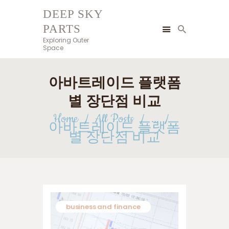
DEEP SKY
PARTS
DEEP SKY PARTS
Exploring Outer
Exploring Outer Space
Space
HOME
아바트레이드 플랫폼
BLOG
BUSINESS AND FINANCE
별 장단점 비교
TECHNOLOGY AND
Home
All Posts
...
아바트레이드 플랫폼
INNOVATION
별 장단점 비교
GIFTS AND CARE
GAMES AND GAMBLING
HEALTH AND BEAUTY
HOME AND GARDEN
PETS AND CARE
business and finance
CONTACT