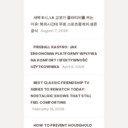
새벽 5시, LA 교포가 콜라티비를 켜는
이유: 해외시간대 무료 스포츠중계의 생존
공식
August 7, 2026
FIREBALL KASYNO: JAK
ERGONOMIA PLATFORMY WPŁYWA
NA KOMFORT I EFEKTYWNOŚĆ
UŻYTKOWNIKA
April 6, 2026
BEST CLASSIC FRIENDSHIP TV
SERIES TO REWATCH TODAY:
NOSTALGIC SHOWS THAT STILL
FEEL COMFORTING
February 16, 2026
HOW TO PREVENT HOUSEHOLD