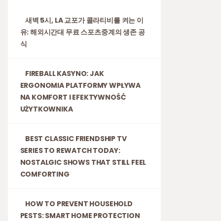
새벽 5시, LA 교포가 콜라티비를 켜는 이
유: 해외시간대 무료 스포츠중계의 생존 공
식
FIREBALL KASYNO: JAK
ERGONOMIA PLATFORMY WPŁYWA
NA KOMFORT I EFEKTYWNOŚĆ
UŻYTKOWNIKA
BEST CLASSIC FRIENDSHIP TV
SERIES TO REWATCH TODAY:
NOSTALGIC SHOWS THAT STILL FEEL
COMFORTING
HOW TO PREVENT HOUSEHOLD
PESTS: SMART HOME PROTECTION