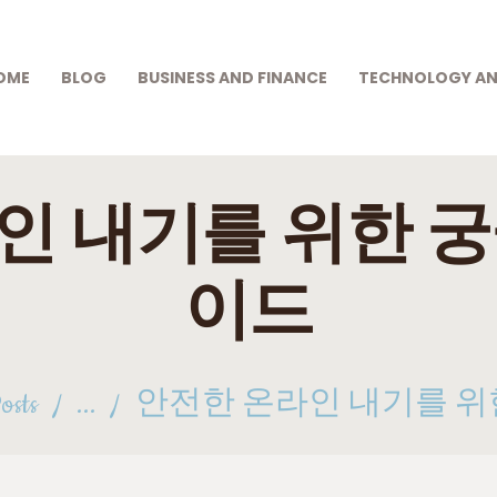
HOME
BLOG
OME
BLOG
BUSINESS AND FINANCE
TECHNOLOGY AN
DEEP SKY PARTS
BUSINESS AND
Exploring Outer Space
FINANCE
TECHNOLOGY AND
인 내기를 위한 궁
INNOVATION
이드
GIFTS AND CARE
GAMES AND
GAMBLING
osts
...
안전한 온라인 내기를 위한
HEALTH AND BEAUTY