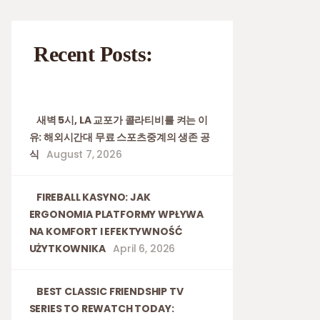
Recent Posts:
새벽 5시, LA 교포가 콜라티비를 켜는 이
유: 해외시간대 무료 스포츠중계의 생존 공
식
August 7, 2026
FIREBALL KASYNO: JAK
ERGONOMIA PLATFORMY WPŁYWA
NA KOMFORT I EFEKTYWNOŚĆ
UŻYTKOWNIKA
April 6, 2026
BEST CLASSIC FRIENDSHIP TV
SERIES TO REWATCH TODAY: