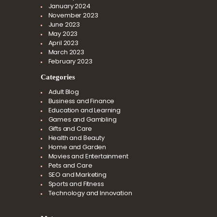
January
2024
November
2023
June
2023
May
2023
April
2023
March
2023
February
2023
Categories
Adult Blog
Business and Finance
Education and Learning
Games and Gambling
Gifts and Care
Health and Beauty
Home and Garden
Movies and Entertainment
Pets and Care
SEO and Marketing
Sports and Fitness
Technology and Innovation