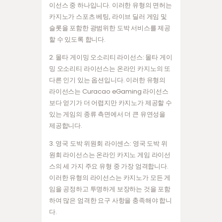
이선스 중 하나입니다. 이러한 유형의 면허는
카지노가 스포츠 베팅, 라이브 딜러 게임 및
슬롯을 포함한 광범위한 도박 서비스를 제공
할 수 있도록 합니다.
2. 몰타 게이밍 오소리티 라이선스: 몰타 게이
밍 오소리티 라이선스는 온라인 카지노의 또
다른 인기 있는 옵션입니다. 이러한 유형의
라이선스는 Curacao eGaming 라이선스
보다 얻기가 더 어렵지만 카지노가 제공할 수
있는 게임의 종류 측면에서 더 큰 유연성을
제공합니다.
3. 영국 도박 위원회 라이센스: 영국 도박 위
원회 라이선스는 온라인 카지노 게임 라이선
스의 세 가지 주요 유형 중 가장 엄격합니다.
이러한 유형의 라이선스는 카지노가 모든 게
임을 공정하고 투명하게 보장하는 것을 포함
하여 많은 엄격한 요구 사항을 충족해야 합니
다.