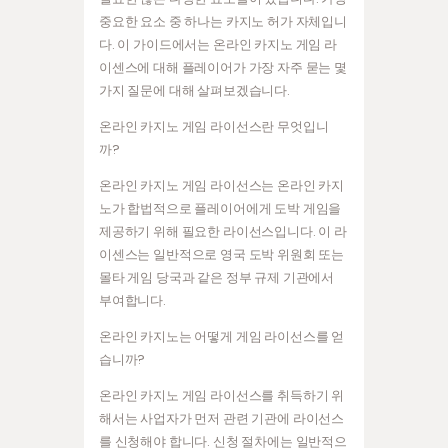
중요한 요소 중 하나는 카지노 허가 자체입니
다. 이 가이드에서는 온라인 카지노 게임 라
이센스에 대해 플레이어가 가장 자주 묻는 몇
가지 질문에 대해 살펴보겠습니다.
온라인 카지노 게임 라이선스란 무엇입니
까?
온라인 카지노 게임 라이선스는 온라인 카지
노가 합법적으로 플레이어에게 도박 게임을
제공하기 위해 필요한 라이선스입니다. 이 라
이센스는 일반적으로 영국 도박 위원회 또는
몰타 게임 당국과 같은 정부 규제 기관에서
부여합니다.
온라인 카지노는 어떻게 게임 라이선스를 얻
습니까?
온라인 카지노 게임 라이선스를 취득하기 위
해서는 사업자가 먼저 관련 기관에 라이선스
를 신청해야 합니다. 신청 절차에는 일반적으