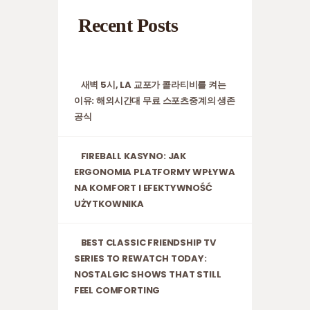
Recent Posts
새벽 5시, LA 교포가 콜라티비를 켜는
이유: 해외시간대 무료 스포츠중계의 생존
공식
FIREBALL KASYNO: JAK
ERGONOMIA PLATFORMY WPŁYWA
NA KOMFORT I EFEKTYWNOŚĆ
UŻYTKOWNIKA
BEST CLASSIC FRIENDSHIP TV
SERIES TO REWATCH TODAY:
NOSTALGIC SHOWS THAT STILL
FEEL COMFORTING