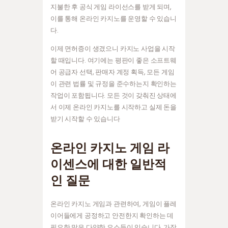
지불한 후 공식 게임 라이선스를 받게 되며,
이를 통해 온라인 카지노를 운영할 수 있습니
다.
이제 면허증이 생겼으니 카지노 사업을 시작
할 때입니다. 여기에는 평판이 좋은 소프트웨
어 공급자 선택, 판매자 계정 획득, 모든 게임
이 관련 법률 및 규정을 준수하는지 확인하는
작업이 포함됩니다. 모든 것이 갖춰진 상태에
서 이제 온라인 카지노를 시작하고 실제 돈을
받기 시작할 수 있습니다
온라인 카지노 게임 라
이센스에 대한 일반적
인 질문
온라인 카지노 게임과 관련하여, 게임이 플레
이어들에게 공정하고 안전한지 확인하는 데
필요한 많은 다양한 요소들이 있습니다. 가장