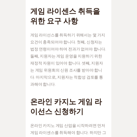
게임 라이센스 취득을
위한 요구 사항
게임 라이선스를 취득하기 위해서는 몇 가지
요건이 충족되어야 합니다. 첫째, 신청자는
법정 연령이어야 하며 전과가 없어야 합니다.
둘째, 지원자는 게임 운영을 지원하기 위한
재정적 자원이 있어야 합니다. 셋째, 지원자
는 게임 위원회의 신원 조사를 받아야 합니
다. 마지막으로, 지원자는 적합성 검토를 통
과해야 합니다.
온라인 카지노 게임 라
이선스 신청하기
온라인 카지노 게임 산업을 시작하려면 먼저
게임 라이센스를 취득해야 합니다. 하지만 그