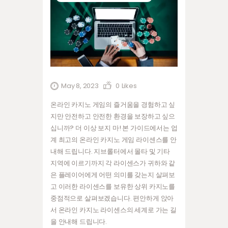
May 8, 2023
0
Likes
온라인 카지노 게임의 즐거움을 경험하고 싶
지만 안전하고 안전한 환경을 보장하고 싶으
십니까? 더 이상 보지 마! 본 가이드에서는 업
계 최고의 온라인 카지노 게임 라이센스를 안
내해 드립니다. 지브롤터에서 몰타 및 기타
지역에 이르기까지 각 라이센스가 귀하와 같
은 플레이어에게 어떤 의미를 갖는지 살펴보
고 이러한 라이센스를 보유한 상위 카지노를
중점적으로 살펴보겠습니다. 편안하게 앉아
서 온라인 카지노 라이센스의 세계로 가는 길
을 안내해 드립니다.