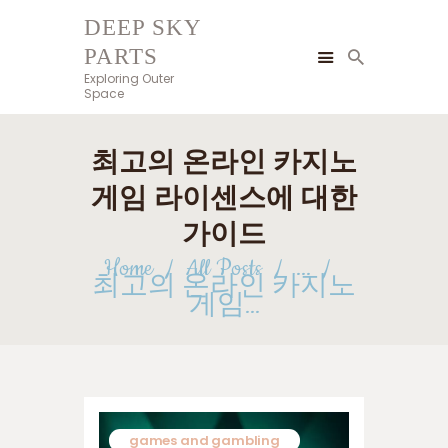
DEEP SKY
PARTS
DEEP SKY PARTS
Exploring Outer
Exploring Outer Space
Space
HOME
최고의 온라인 카지노
BLOG
BUSINESS AND FINANCE
게임 라이센스에 대한
TECHNOLOGY AND
가이드
INNOVATION
Home
All Posts
...
GIFTS AND CARE
최고의 온라인 카지노
게임...
GAMES AND GAMBLING
HEALTH AND BEAUTY
HOME AND GARDEN
PETS AND CARE
CONTACT
games and gambling