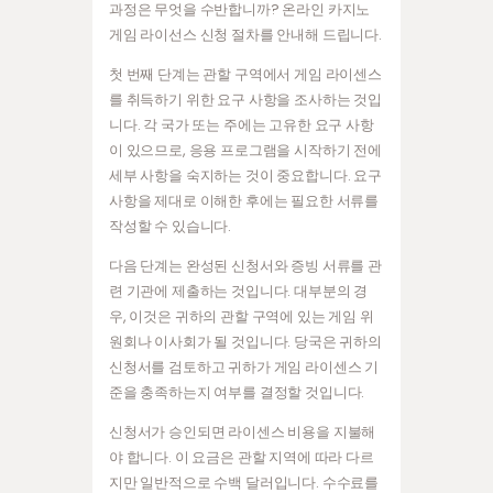
과정은 무엇을 수반합니까? 온라인 카지노
게임 라이선스 신청 절차를 안내해 드립니다.
첫 번째 단계는 관할 구역에서 게임 라이센스
를 취득하기 위한 요구 사항을 조사하는 것입
니다. 각 국가 또는 주에는 고유한 요구 사항
이 있으므로, 응용 프로그램을 시작하기 전에
세부 사항을 숙지하는 것이 중요합니다. 요구
사항을 제대로 이해한 후에는 필요한 서류를
작성할 수 있습니다.
다음 단계는 완성된 신청서와 증빙 서류를 관
련 기관에 제출하는 것입니다. 대부분의 경
우, 이것은 귀하의 관할 구역에 있는 게임 위
원회나 이사회가 될 것입니다. 당국은 귀하의
신청서를 검토하고 귀하가 게임 라이센스 기
준을 충족하는지 여부를 결정할 것입니다.
신청서가 승인되면 라이센스 비용을 지불해
야 합니다. 이 요금은 관할 지역에 따라 다르
지만 일반적으로 수백 달러입니다. 수수료를