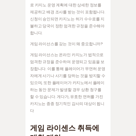
로 카지노 운영 계획에 대한 상세한 정보를
제공하고 배경 조사를 받는 것이 포함됩니다.
신청이 승인되면 카지노는 허가 수수료를 지
불하고 당국이 정한 엄격한 규정을 준수해야
합니다.
게임 라이선스를 갖는 것이 왜 중요합니까?
게임 라이선스는 온라인 카지노가 법적으로
엄격한 규정을 준수하여 운영되고 있음을 보
장합니다. 이를 통해 플레이어가 무면허 운영
자에게 사기나 사기를 당하는 것을 방지할 수
있으며, 또한 플레이어가 카지노에서 플레이
하는 동안 문제가 발생할 경우 상환 청구를
할 수 있습니다. 게다가, 유효한 면허를 가진
카지노는 종종 정기적인 감사의 대상이 됩니
다
게임 라이센스 취득에