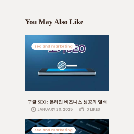
You May Also Like
seo and marketing
구글 SEO: 온라인 비즈니스 성공의 열쇠
JANUARY 20, 2025
|
0
LIKES
seo and marketing