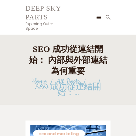
DEEP SKY
PARTS
DEEP SKY PARTS
Exploring Outer
Exploring Outer Space
Space
HOME
SEO 成功從連結開
BLOG
BUSINESS AND FINANCE
始： 內部與外部連結
TECHNOLOGY AND
為何重要
INNOVATION
Home
All Posts
...
GIFTS AND CARE
SEO 成功從連結開
始：...
GAMES AND GAMBLING
HEALTH AND BEAUTY
HOME AND GARDEN
PETS AND CARE
CONTACT
seo and marketing