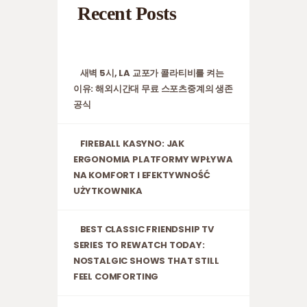
Recent Posts
새벽 5시, LA 교포가 콜라티비를 켜는
이유: 해외시간대 무료 스포츠중계의 생존
공식
FIREBALL KASYNO: JAK
ERGONOMIA PLATFORMY WPŁYWA
NA KOMFORT I EFEKTYWNOŚĆ
UŻYTKOWNIKA
BEST CLASSIC FRIENDSHIP TV
SERIES TO REWATCH TODAY:
NOSTALGIC SHOWS THAT STILL
FEEL COMFORTING