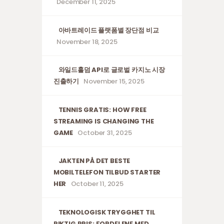
December 11, 2025
아바트레이드 플랫폼별 장단점 비교
November 18, 2025
와일드홀덤 API로 글로벌 카지노 시장
진출하기
November 15, 2025
TENNIS GRATIS: HOW FREE
STREAMING IS CHANGING THE
GAME
October 31, 2025
JAKTEN PÅ DET BESTE
MOBILTELEFON TILBUD STARTER
HER
October 11, 2025
TEKNOLOGISK TRYGGHET TIL
RIKTIG PRIS: FORDELENE MED