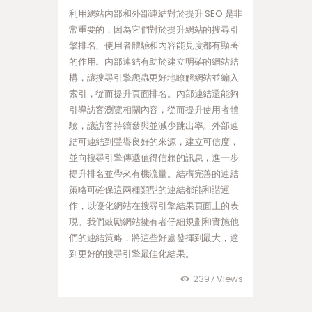
利用網站內部和外部連結對於提升 SEO 是非
常重要的，因為它們對於提升網站的搜尋引
擎排名、使用者體驗和內容能見度都有顯著
的作用。內部連結有助於建立明確的網站結
構，讓搜尋引擎爬蟲更好地瞭解網站並編入
索引，從而提升頁面排名。內部連結還能夠
引導訪客瀏覽相關內容，從而提升使用者體
驗，讓訪客持續參與並減少跳出率。外部連
結可連結到聲譽良好的來源，建立可信度，
並向搜尋引擎傳遞值得信賴的訊息，進一步
提升排名並帶來有機流量。結構完善的連結
策略可確保這兩種類型的連結都能和諧運
作，以優化網站在搜尋引擎結果頁面上的表
現。我們鼓勵網站擁有者仔細規劃和實施他
們的連結策略，將這些好處發揮到最大，達
到更好的搜尋引擎最佳化結果。
2397
Views