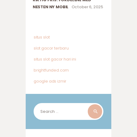
NESTEN NY MOBIL
October 6, 2025
situs slot
slot gacor terbaru
situs slot gacor hari ini
brightfunded.com
google ads izmir
Search
for: