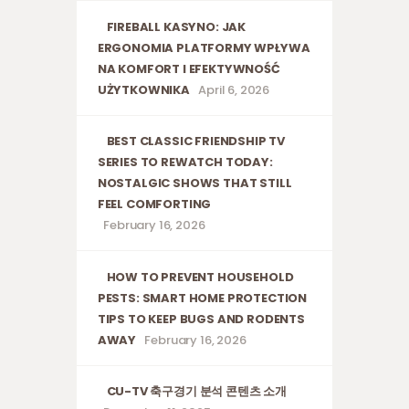
FIREBALL KASYNO: JAK
ERGONOMIA PLATFORMY WPŁYWA
NA KOMFORT I EFEKTYWNOŚĆ
UŻYTKOWNIKA
April 6, 2026
BEST CLASSIC FRIENDSHIP TV
SERIES TO REWATCH TODAY:
NOSTALGIC SHOWS THAT STILL
FEEL COMFORTING
February 16, 2026
HOW TO PREVENT HOUSEHOLD
PESTS: SMART HOME PROTECTION
TIPS TO KEEP BUGS AND RODENTS
AWAY
February 16, 2026
CU-TV 축구경기 분석 콘텐츠 소개